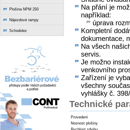
Na přání je mož
Plošina NPM 250
například:
Nájezdové rampy
úprava rozm
Kompletní dodáv
Schodolez
dokumentace, m
Na všech našich
servis.
Je možno instalo
venkovního pros
Zařízení je vyb
všechny součas
vyhlášky č. 398
Technické pa
Provedení
Nosnost plošiny
Rychlost zdvihu