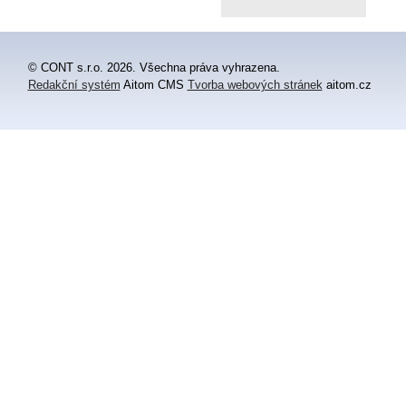
© CONT s.r.o. 2026. Všechna práva vyhrazena.
Redakční systém
Aitom CMS
Tvorba webových stránek
aitom.cz