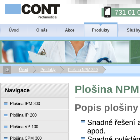
731 01 
Úvod
O nás
Akce
Produkty
Služb
Úvod
Produkty
Plošina NPM 250
Plošina NPM
Navigace
Plošina IPM 300
Popis plošiny
Plošina IP 200
Snadné řešení a
Plošina VP 100
apod.
Snadné ovládání
Plošina CPM 300